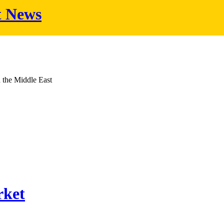
t News
d the Middle East
rket