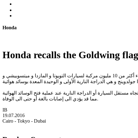
Honda
Honda recalls the Goldwing fla
استدعاء بعد استدعاء ظل الشيء الوحيد الثابت في أداء في الوسائد الهوائية من تاكاتا. لم تقتصر الكارثة على عالم السيارات حيث تم استدعاء أكثر من 10 مليون مركبة لسيارات التويوتا و المازدا و ميتسوبيشي و
 الى عام 2010. وتكمن المشكلة في تطاير شظايا معدنية تجاه مستقل السيارة أو الدراجة النارية عند عملية فتح الوسائد الهوائية
مما قد يؤدي الى إصابات بالغة أو حتى الى الوفاة.
IB
19.07.2016
Cairo - Tokyo - Dubai