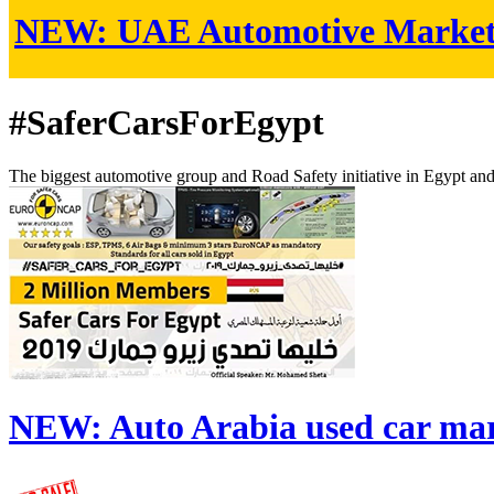
NEW:
UAE Automotive Marke
#SaferCarsForEgypt
The biggest automotive group and Road Safety initiative in Egypt an
NEW:
Auto Arabia used car ma