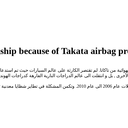
gship because of Takata airbag p
يشمل هذا الاستدعاء 2701 دراجة نارية من طراز الجولدوينج من موديلات عام 2006