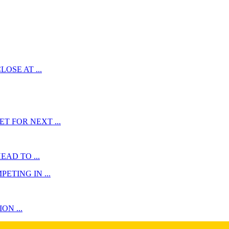
OSE AT ...
 FOR NEXT ...
AD TO ...
TING IN ...
N ...