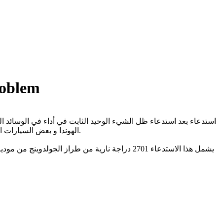
roblem
الهوندا و بعض السيارات الأخرى , بل و انتقلت الى عالم الدراجات النارية الفارهة كدراجات الهوندا جولدوينج و هي الدراجة النارية الأولى و الوحيدة المعدة بوسائد هوائية.