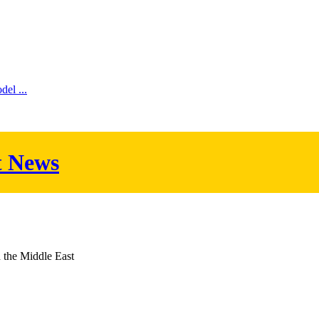
l ...
t News
d the Middle East