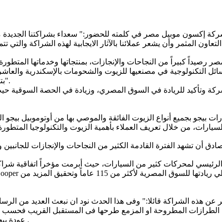
شركة إكسون موبيل مصر في كلمته للحضور:" سعداء بشراكتنا الجديدة م
ع أحدث الوسائل التكنولوجية في مصنعيها للزيوت والشحومات بالإسكندرية 
بتصدير الإنتاج المصري إلى أسواق افريقيا وأوروبا ودول الشرق الأوسط".
 عام 2018 عاماً حافلاً بالنجاحات للشركة وتأكيد للريادة في السوق المصري، وزيادة في 
بيجو بجميع أنواع الزيوت الفائقة والموصي بها من أوتوموبيل بيجو ا
يسي لمحركات كثير من السيارات، حيث أبرمت مؤخراً اتفاقية شراكة مع عدد م
ن هذه الشراكة قائلا:" وفى هذا الحدث نود ان نبعث العديد من الرسا
الطرازات المطروحة او المزمع طرحها فى المستقبل القريب فحسب .. 
عودة بيجو للمكانة التى تستحقها وشعارها الراسخ فى عقول وقلوب المصريين .