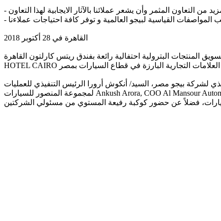
القاهرة في 28 أكتوبر 2018
تجات البترولية احتفالية رائعة بفندق ريتس كارلتون القاهرة RITZ CARLTON
ي لشركة بيجو مصر، السيد/ أنكوش أرورا الرئيس التنفيذي للعمليات
لمجموعة المنصور للسيارات Ankush Arora, COO Al Mansour Automotive ، السيد/ لطفي منصور رئيس قطاع المبيعات و التسويق لمجموعة المنصور للسيارات، والسيد/ كيونجيل بارك رئيس خدمات ما بعد
يارات، فضلاً عن حضور كوكبة رفيعة المستوي من مسئولي الشركتين