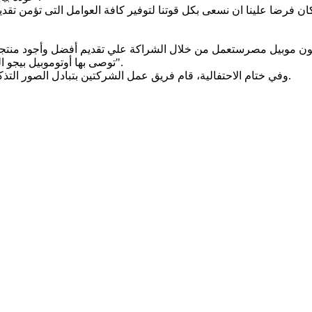
كان فرضا علينا ان نسعى بكل قوتنا لتوفير كافة العوامل التى تؤمن تق
ون موبيل مصرستعمل من خلال الشراكة علي تقديم أفضل وأجود منتجات
توصى بها أوتوموبيل بيجو العالمية لسيارتها بخبرتها في مجال السيارات التي تجاوزات ال160 عام".
وفي ختام الاحتفالية، قام فريق عمل الشركتين بتبادل الصور التذكارية، آملين أن تتحقق كل الأهداف المرجوة من هذه الشراكة المتميزة.