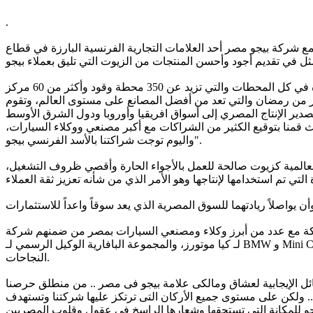
.
ع شركة بيجو مصر أحد العلامات التجارية الفرنسية البارزة في قطاع
وأضاف الصادق قائلا:" لأكثر من 115 عام قدمت إكسون موبيل مصر رصيداً كبيراً من النجاحات والإنجازات، بمنتجاتها وخدماتها المتطورة في كل المحطات والتي تزيد عن 350 محطة وقود وأكثر من 60 مركز
والعاشر من رمضان والتي تعد من أفضل المصانع على مستوى العالم، وتقوم
الحصة السوقية حيث قمنا بتوقيع الكثير من الشراكات مع أكبر مصنعي ووكلاء السيارات،
واليوم توجت شراكتنا بالأسد الفرنسي بيجو".
لعالمية كزيوت صالحة للعمل بالأجواء الحارة وأقصي ظروف التشغيل،
ن أبرز وكلاء ومصنعي السيارات بمصر من ضمنهم شركة "EIT" الوكيل الحصري
لـ كيا موتورز، والمجموعة البافارية الوكيل الرسمي لـ BMW و Mini Cooper وهو الأمر الذي يؤكد سعي إكسون موبيل مصر المحافظة علي ريادتها للسوق المصرية لأكثر من 115 عاماً وتحقيق المزيد من
النجاحات.
ئل الإيجابية لعشاق ومالكى علامة بيجو فى مصر .. من منطلق حرصنا
ولكن على مستوى جميع الأركان التى ترتكز عليها شركتنا وتستهدف