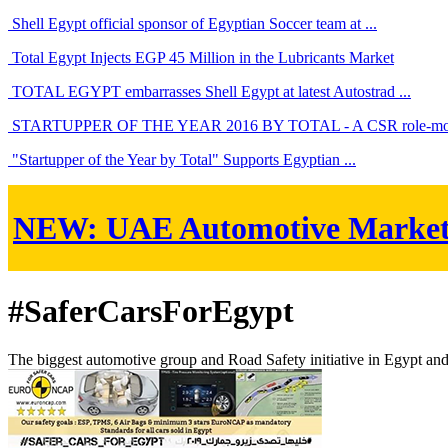
Shell Egypt official sponsor of Egyptian Soccer team at ...
Total Egypt Injects EGP 45 Million in the Lubricants Market
TOTAL EGYPT embarrasses Shell Egypt at latest Autostrad ...
STARTUPPER OF THE YEAR 2016 BY TOTAL - A CSR role-mode
"Startupper of the Year by Total" Supports Egyptian ...
NEW:
UAE Automotive Marke
#SaferCarsForEgypt
The biggest automotive group and Road Safety initiative in Egypt an