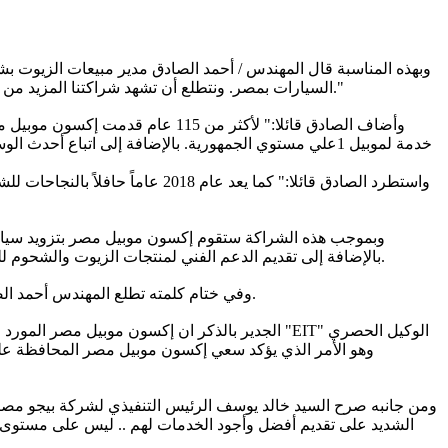
وبهذه المناسبة قال المهندس / أحمد الصادق مدير مبيعات الزيوت ب
السيارات بمصر. ونتطلع أن تشهد شراكتنا المزيد من التعاون المثمر وأن يشعر عملائنا بالآثار الايجابية لهذه الشراكة والتي تتمثل في تقديم أجود وأحسن المنتجات من الزيوت التي تليق بعملاء بيجو."
خدمة لموبيل 1علي مستوي الجمهورية. بالإضافة إلى اتبا
واستطرد الصادق قائلا:" كما يعد
وبموجب هذه الشراكة ستقوم إكسون موبيل مصر بتزويد سيارات 
بالإضافة إلى تقديم الدعم الفني لمنتجات الزيوت والشحوم للسيارات، من خلال تعريف العملاء بأهمية الزيوت والتكنولوجيا المتطورة التي تم استخدامها لإنتاجها وهو الأمر الذي من شأنه تعزيز ثقة العملاء.
وفي ختام كلمته تطلع المهندس أحمد الصادق أن تشهد الفترة القادمة الكثير من النجاحات والإنجازات للجانبين وأن يواصلاً ريادتهما للسوق المصرية الذي يعد سوقاً واعداً للاستثمارات.
الجدير بالذكر ان إكسون موبيل مصر المورد الرئ
ومن جانبه صرح السيد خالد يوسف الرئيس التنفيذي لشركة بيجو مصر ع
الشديد على تقديم أفضل وأجود الخدمات لهم .. ليس على مستوى 