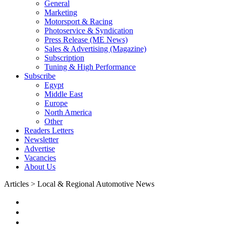
General
Marketing
Motorsport & Racing
Photoservice & Syndication
Press Release (ME News)
Sales & Advertising (Magazine)
Subscription
Tuning & High Performance
Subscribe
Egypt
Middle East
Europe
North America
Other
Readers Letters
Newsletter
Advertise
Vacancies
About Us
Articles > Local & Regional Automotive News