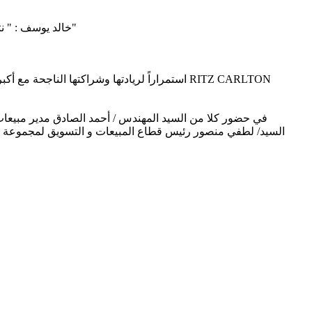
- خالد يوسف : " نثق بأن شركة إكسون موبيل مصر سوف تقدم لنا منتجات متطورة تناسب المواصفات القياسية لبيجو العالمية و توفر كافة احتياجات عملاءنا"
استمراراً لريادتها وشراكتها الناجحة مع أكبر
في حضور كلا من السيد المهندس / أحمد الصادق مدير مبيعات